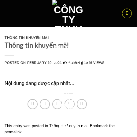
Skip
to
content
THÔNG TIN KHUYẾN MÃI
Thông tin khuyến mãi
POSTED ON
FEBRUARY 19, 2021
BY
ADMIN
|| 1846 VIEWS
Nội dung đang được cập nhật…
This entry was posted in
Thông tin khuyến mãi
. Bookmark the
permalink
.