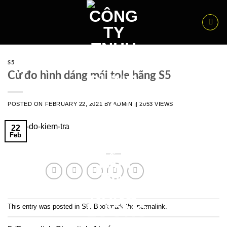
Skip
to
content
S5
Cử đo hình dáng mái tole hãng S5
POSTED ON
FEBRUARY 22, 2021
BY
ADMIN
|| 2053 VIEWS
22
Feb
This entry was posted in
S5
. Bookmark the
permalink
.